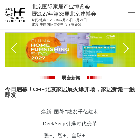
北京国际家居产业博览会
暨2027年第36届北京建博会
时间/地点：2027年2月25日-2月27日
北京·中国国际展览中心（顺义馆）
网站首页
关于我们
展商服务
观众服务
展会新闻
展位图纸
今日启幕！CHF北京家居展火爆开场，家居新潮一触
资料下载
即发
集团展会
焕新“国补”散发千亿红利
参展联络
DeekSeep引爆时代变革
整+、智+、全球+……