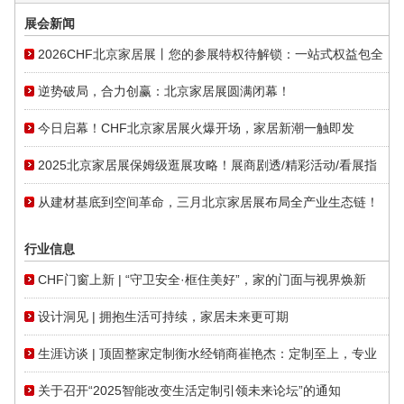
展会新闻
2026CHF北京家居展丨您的参展特权待解锁：一站式权益包全
面开放
逆势破局，合力创赢：北京家居展圆满闭幕！
今日启幕！CHF北京家居展火爆开场，家居新潮一触即发
2025北京家居展保姆级逛展攻略！展商剧透/精彩活动/看展指
南一篇就够！
从建材基底到空间革命，三月北京家居展布局全产业生态链！
行业信息
CHF门窗上新 | “守卫安全·框住美好”，家的门面与视界焕新
设计洞见 | 拥抱生活可持续，家居未来更可期
生涯访谈 | 顶固整家定制衡水经销商崔艳杰：定制至上，专业
打造品质
关于召开“2025智能改变生活定制引领未来论坛”的通知