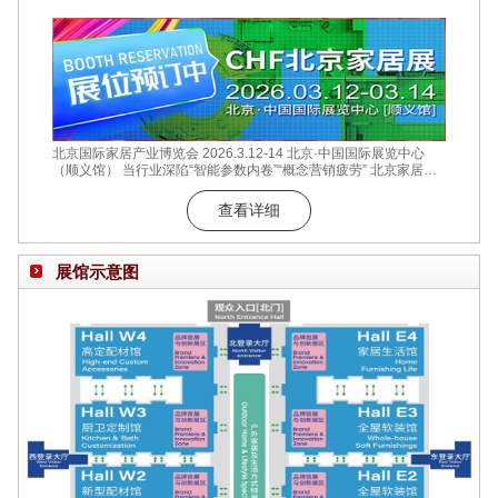
北京国际家居产业博览会 2026.3.12-14 北京·中国国际展览中心
（顺义馆） 当行业深陷“智能参数内卷”“概念营销疲劳” 北京家居展
选择回归商业的本质价值 12万㎡实景展区全面开放 15万+专业采购
商现场对接 数十场商贸对接会精准匹配 在这个数据至上的时代 我
查看详细
们始终坚信 真正的商业价值 始于需求与供给的真诚对话 成于产品
与场景的深度共鸣 北京家居展 释放商业势能的最佳入口 让每一寸
展位成为
展馆示意图